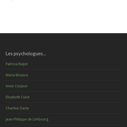
...
Les psychologues…
Patricia Baijot
Maria Binasco
Anne Cession
Elisabeth Culot
Charline Darte
Jean-Philippe de Limbourg